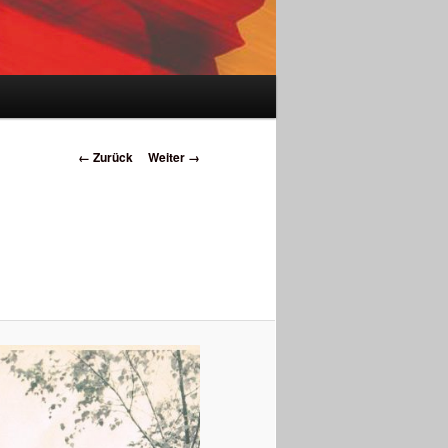
Bilder-
← Zurück
Weiter →
Navigation