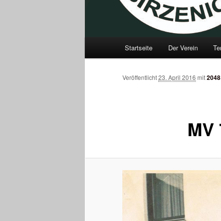
Hauptmenü
Startseite
Der Verein
Te
Zum
Inhalt
Veröffentlicht
23. April 2016
mit
2048
wechseln
MV 