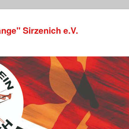
nge" Sirzenich e.V.