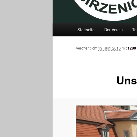
Hauptmenü
Startseite
Der Verein
Te
Zum
Inhalt
Veröffentlicht
19. Juni 2016
mit
1280 
wechseln
Uns